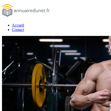
Passer
au
contenu
Accueil
annuairedunet.fr
Contact