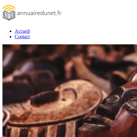
Passer
au
contenu
Accueil
annuairedunet.fr
Contact