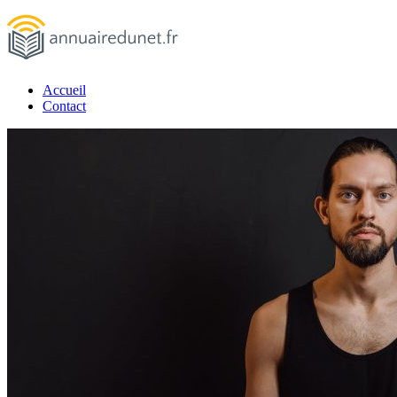
Passer
au
contenu
Accueil
annuairedunet.fr
Contact