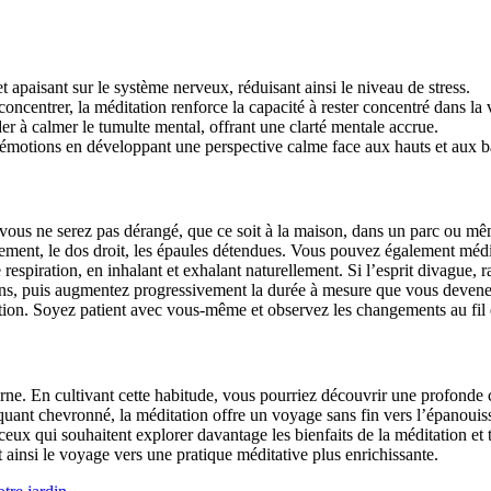
 apaisant sur le système nerveux, réduisant ainsi le niveau de stress.
 concentrer, la méditation renforce la capacité à rester concentré dans la
er à calmer le tumulte mental, offrant une clarté mentale accrue.
 émotions en développant une perspective calme face aux hauts et aux ba
ous ne serez pas dérangé, que ce soit à la maison, dans un parc ou m
ment, le dos droit, les épaules détendues. Vous pouvez également médit
espiration, en inhalant et exhalant naturellement. Si l’esprit divague, 
, puis augmentez progressivement la durée à mesure que vous devenez 
ation. Soyez patient avec vous-même et observez les changements au fil
ne. En cultivant cette habitude, vous pourriez découvrir une profonde co
ant chevronné, la méditation offre un voyage sans fin vers l’épanouisse
eux qui souhaitent explorer davantage les bienfaits de la méditation et 
nt ainsi le voyage vers une pratique méditative plus enrichissante.