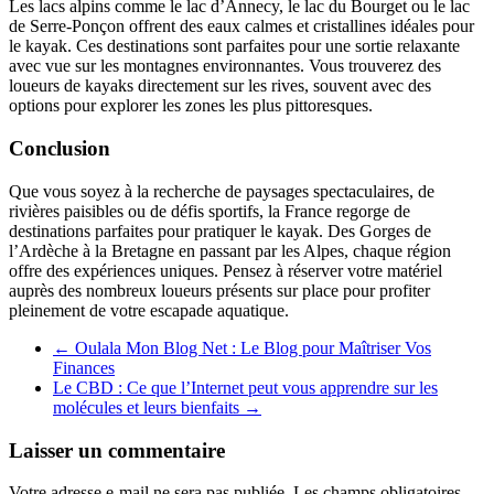
Les lacs alpins comme le lac d’Annecy, le lac du Bourget ou le lac
de Serre-Ponçon offrent des eaux calmes et cristallines idéales pour
le kayak. Ces destinations sont parfaites pour une sortie relaxante
avec vue sur les montagnes environnantes. Vous trouverez des
loueurs de kayaks directement sur les rives, souvent avec des
options pour explorer les zones les plus pittoresques.
Conclusion
Que vous soyez à la recherche de paysages spectaculaires, de
rivières paisibles ou de défis sportifs, la France regorge de
destinations parfaites pour pratiquer le kayak. Des Gorges de
l’Ardèche à la Bretagne en passant par les Alpes, chaque région
offre des expériences uniques. Pensez à réserver votre matériel
auprès des nombreux loueurs présents sur place pour profiter
pleinement de votre escapade aquatique.
←
Oulala Mon Blog Net : Le Blog pour Maîtriser Vos
Finances
Le CBD : Ce que l’Internet peut vous apprendre sur les
molécules et leurs bienfaits
→
Laisser un commentaire
Votre adresse e-mail ne sera pas publiée.
Les champs obligatoires