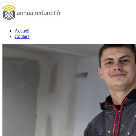
Passer
au
contenu
Accueil
annuairedunet.fr
Contact