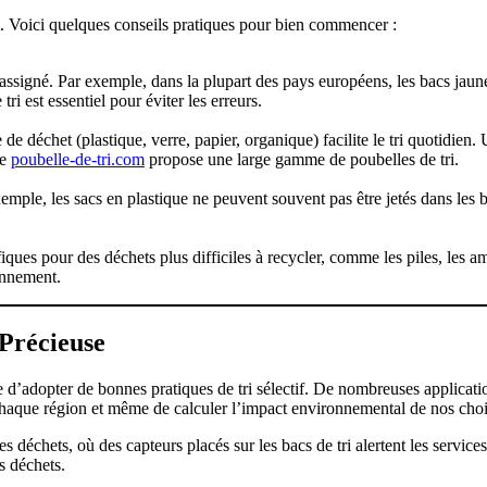
aît. Voici quelques conseils pratiques pour bien commencer :
ssigné. Par exemple, dans la plupart des pays européens, les bacs jaunes
ri est essentiel pour éviter les erreurs.
de déchet (plastique, verre, papier, organique) facilite le tri quotidien
te
poubelle-de-tri.com
propose une large gamme de poubelles de tri.
emple, les sacs en plastique ne peuvent souvent pas être jetés dans les ba
ques pour des déchets plus difficiles à recycler, comme les piles, les amp
onnement.
 Précieuse
e d’adopter de bonnes pratiques de tri sélectif. De nombreuses applicati
à chaque région et même de calculer l’impact environnemental de nos cho
 des déchets, où des capteurs placés sur les bacs de tri alertent les serv
s déchets.