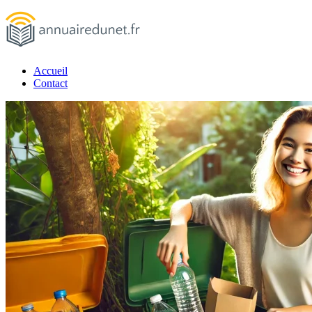
Passer
au
contenu
Accueil
annuairedunet.fr
Contact