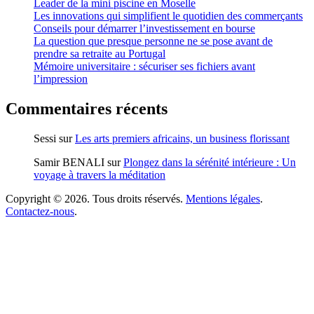
Leader de la mini piscine en Moselle
Les innovations qui simplifient le quotidien des commerçants
Conseils pour démarrer l’investissement en bourse
La question que presque personne ne se pose avant de
prendre sa retraite au Portugal
Mémoire universitaire : sécuriser ses fichiers avant
l’impression
Commentaires récents
Sessi
sur
Les arts premiers africains, un business florissant
Samir BENALI
sur
Plongez dans la sérénité intérieure : Un
voyage à travers la méditation
Copyright © 2026. Tous droits réservés.
Mentions légales
.
Contactez-nous
.