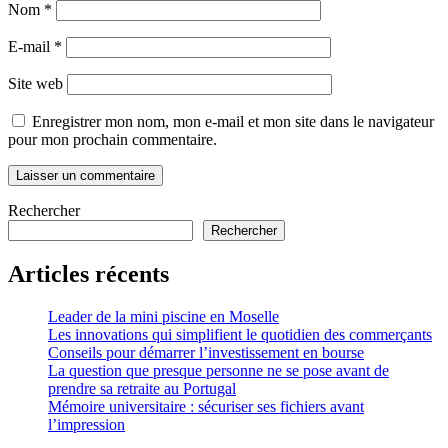
Nom
*
E-mail
*
Site web
Enregistrer mon nom, mon e-mail et mon site dans le navigateur
pour mon prochain commentaire.
Rechercher
Rechercher
Articles récents
Leader de la mini piscine en Moselle
Les innovations qui simplifient le quotidien des commerçants
Conseils pour démarrer l’investissement en bourse
La question que presque personne ne se pose avant de
prendre sa retraite au Portugal
Mémoire universitaire : sécuriser ses fichiers avant
l’impression