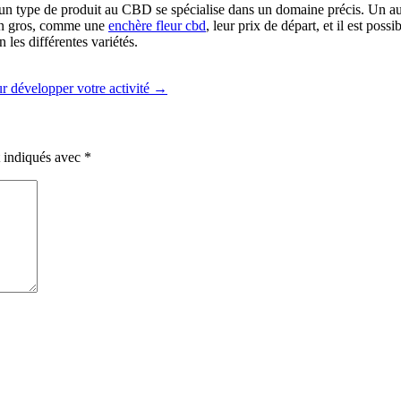
s un type de produit au CBD se spécialise dans un domaine précis. Un au
 en gros, comme une
enchère fleur cbd
, leur prix de départ, et il est poss
les différentes variétés.
ur développer votre activité
→
t indiqués avec
*