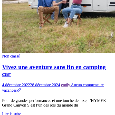
Non classé
Vivez une aventure sans fin en camping
car
4 décembre 2022
28 décembre 2024
emily
Aucun commentaire
vacances
🖉
Pour de grandes performances et une touche de luxe, l’HYMER
Grand Canyon S est l’un des rois du monde du
Lire la suite