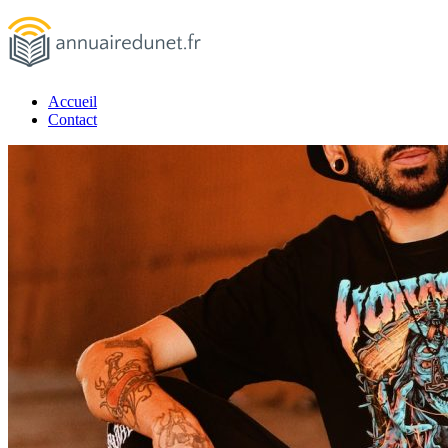
Passer
au
contenu
Accueil
annuairedunet.fr
Contact