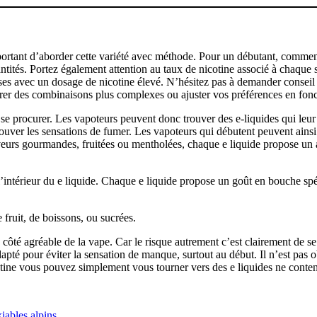
mportant d’aborder cette variété avec méthode. Pour un débutant, commenc
tés. Portez également attention au taux de nicotine associé à chaque save
nses avec un dosage de nicotine élevé. N’hésitez pas à demander conseil
rer des combinaisons plus complexes ou ajuster vos préférences en fonct
 se procurer. Les vapoteurs peuvent donc trouver des e-liquides qui leur 
rouver les sensations de fumer. Les vapoteurs qui débutent peuvent ainsi
eurs gourmandes, fruitées ou mentholées, chaque e liquide propose un a
intérieur du e liquide. Chaque e liquide propose un goût en bouche spéc
 fruit, de boissons, ou sucrées.
le côté agréable de la vape. Car le risque autrement c’est clairement de s
pté pour éviter la sensation de manque, surtout au début. Il n’est pas obl
tine vous pouvez simplement vous tourner vers des e liquides ne conten
iables alpins