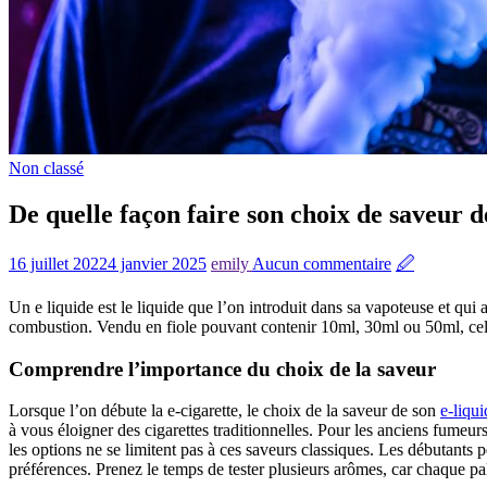
Non classé
De quelle façon faire son choix de saveur d
16 juillet 2022
4 janvier 2025
emily
Aucun commentaire
🖉
Un e liquide est le liquide que l’on introduit dans sa vapoteuse et qui 
combustion. Vendu en fiole pouvant contenir 10ml, 30ml ou 50ml, cel
Comprendre l’importance du choix de la saveur
Lorsque l’on débute la e-cigarette, le choix de la saveur de son
e-liqui
à vous éloigner des cigarettes traditionnelles. Pour les anciens fumeur
les options ne se limitent pas à ces saveurs classiques. Les débutants
préférences. Prenez le temps de tester plusieurs arômes, car chaque pa