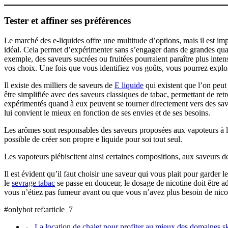
Tester et affiner ses préférences
Le marché des e-liquides offre une multitude d’options, mais il est i
idéal. Cela permet d’expérimenter sans s’engager dans de grandes quanti
exemple, des saveurs sucrées ou fruitées pourraient paraître plus inte
vos choix. Une fois que vous identifiez vos goûts, vous pourrez explo
Il existe des milliers de saveurs de
E liquide
qui existent que l’on peut
être simplifiée avec des saveurs classiques de tabac, permettant de ret
expérimentés quand à eux peuvent se tourner directement vers des sav
lui convient le mieux en fonction de ses envies et de ses besoins.
Les arômes sont responsables des saveurs proposées aux vapoteurs à l’
possible de créer son propre e liquide pour soi tout seul.
Les vapoteurs plébiscitent ainsi certaines compositions, aux saveurs de
Il est évident qu’il faut choisir une saveur qui vous plait pour garder 
le
sevrage tabac
se passe en douceur, le dosage de nicotine doit être ada
vous n’étiez pas fumeur avant ou que vous n’avez plus besoin de nico
#onlybot ref:article_7
←
La location de chalet pour profiter au mieux des domaines sk