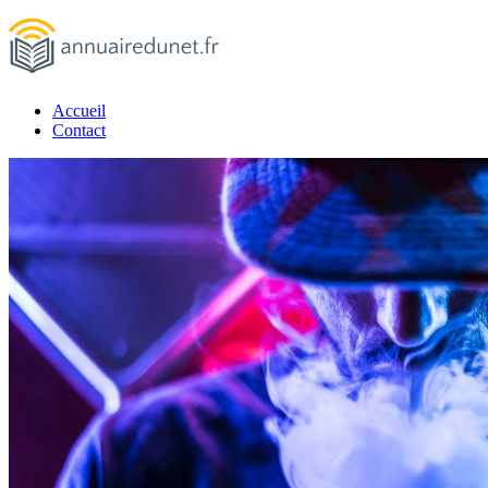
Passer
au
contenu
Accueil
annuairedunet.fr
Contact